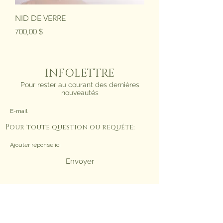
NID DE VERRE
Prix
700,00 $
INFOLETTRE
Pour rester au courant des dernières
nouveautés
Pour toute question ou requête:
Envoyer
©2026 par Charlie Larouche-Potvin