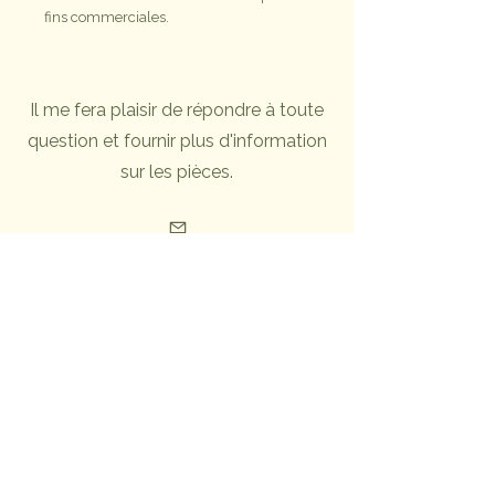
fins commerciales.
Il me fera plaisir de répondre à toute
question et fournir plus d'information
sur les pièces.
INFOLETTRE
Pour rester au courant des dernières
nouveautés
Pour toute question ou requête: